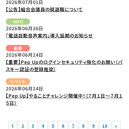
2026年07月01日
【公告】組合会議員の就退職について
INFO
2026年06月26日
「電話自動音声案内」導入延期のお知らせ
重要
2026年06月24日
【重要】Pep Upのログインセキュリティ強化のお願い（パ
スキー認証の登録推奨）
イベント
2026年06月24日
【Pep Up】やることチャレンジ開催中！（７月１日～７月１
５日）
1
2
3
4
5
6
7
8
9
10
»